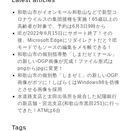
和歌山市がイオンモール和歌山などで新型コ
ロナウイルスの集団接種を実施！65歳以上の
高齢者が対象で、予約は6月3日9時から
IEが2022年6月15日にサポート終了！その
後、Microsoft Edgeにリダイレクトだと？IE
モードでもソースの編集をメモ帳できる！
和歌山市の個別指導塾「しまだゼミナール」
の新しいOGP画像が完成！ファイル形式は
pngからjpgに変更！
和歌山市の個別塾「しまゼミ」の新しいOGP
画像がボツに！しばらくはWindows98を彷彿
とさせる画像を採用
水道路支店と太田出張所を統合した紀陽銀行
の新店舗・宮北支店(和歌山市黒田251)に行っ
てきた！ATMは6台
Tags