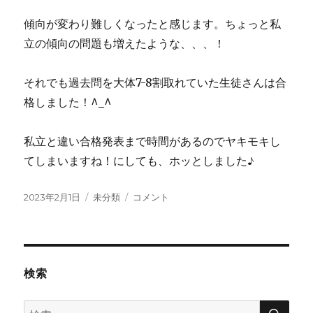
傾向が変わり難しくなったと感じます。ちょっと私
立の傾向の問題も増えたような、、、！
それでも過去問を大体7-8割取れていた生徒さんは合
格しました！^_^
私立と違い合格発表まで時間があるのでヤキモキし
てしまいますね！にしても、ホッとしました♪
投
カ
令
2023年2月1日
未分類
コメント
稿
テ
和
日:
ゴ
５
リ
年
ー
度
和
検索
歌
山
検
検