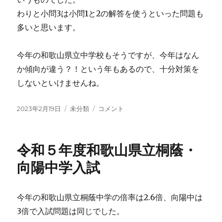
わりと小問3は小問1と2の解答を使うといった問題も
多いと思います。
今年の和歌山県立中学校もそうですが、今年はなん
か傾向が違う？！という年もあるので、十分対策を
しないといけませんね。
投
カ
開
2023年2月19日
未分類
コメント
稿
テ
成
日:
ゴ
中
リ
の
令和５年度和歌山県立桐蔭・
ー
算
数
向陽中学入試
に
今年の和歌山県立桐蔭中学の倍率は2.6倍、向陽中は
3倍で入試問題は同じでした。