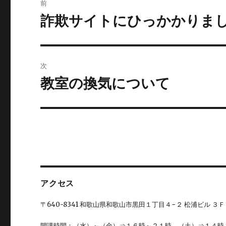
前
稿
詐欺サイトにひっかかりま
前
の
ナ
投
ビ
稿:
次
ゲ
教室の換気について
次
の
ー
投
シ
稿:
ョ
ン
アクセス
〒640-8341 和歌山県和歌山市黒田１丁目４−２ 松浦ビル ３Ｆ
開講時間：（水）～（金）⇒１６時～２１時、（土）⇒１４時