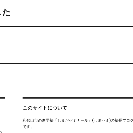
した
このサイトについて
和歌山市の進学塾「しまだゼミナール」(しまゼミ)の塾長ブロ
です。
３