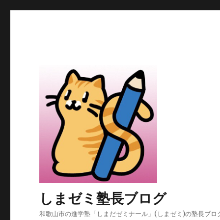
しまゼミ塾長ブログ
和歌山市の進学塾「しまだゼミナール」(しまゼミ)の塾長ブロ