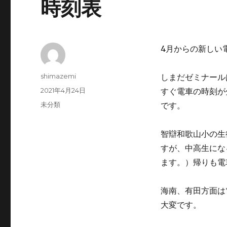
時刻表
4月からの新しい
投
shimazemi
しまだゼミナール
稿
投
2021年4月24日
すぐ電車の時刻が
者
稿
カ
未分類
です。
日:
テ
ゴ
智辯和歌山小の生
リ
ー
すが、中高生にな
ます。）帰りも電車
海南、有田方面は
大変です。