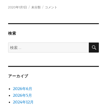
投
カ
明
2020年1月1日
未分類
コメント
稿
テ
け
日:
ゴ
ま
リ
し
ー
て
お
検索
め
で
検
検
と
索
索:
う
ご
ざ
い
ま
アーカイブ
す
に
2026年6月
2026年5月
2024年12月