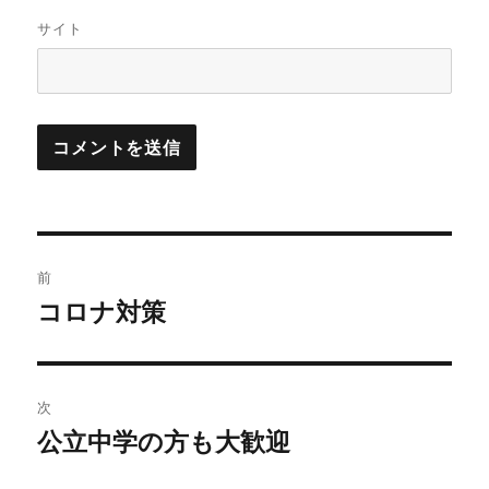
サイト
投
前
稿
コロナ対策
前
の
ナ
投
ビ
稿:
次
ゲ
公立中学の方も大歓迎
次
の
ー