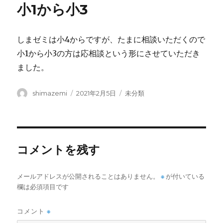
小1から小3
しまゼミは小4からですが、たまに相談いただくので
小1から小3の方は応相談という形にさせていただき
ました。
投
投
カ
shimazemi
2021年2月5日
未分類
稿
稿
テ
者
日:
ゴ
リ
ー
コメントを残す
メールアドレスが公開されることはありません。
※
が付いている
欄は必須項目です
コメント
※