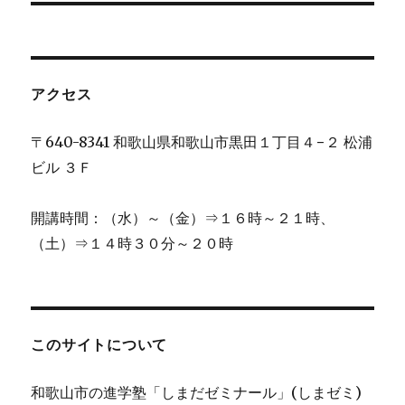
投
シ
稿:
ョ
アクセス
ン
〒640-8341 和歌山県和歌山市黒田１丁目４−２ 松浦
ビル ３Ｆ
開講時間：（水）～（金）⇒１６時～２１時、
（土）⇒１４時３０分～２０時
このサイトについて
和歌山市の進学塾「しまだゼミナール」(しまゼミ)